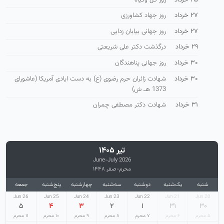
۲۷ خرداد
روز جهاد کشاورزی
۲۷ خرداد
روز جهانی بیابان زدایی
۲۹ خرداد
درگذشت دکتر علی شریعتی
۳۰ خرداد
روز جهانی پناهندگان
۳۰ خرداد
شهادت زائران حرم رضوی (ع) به دست ایادی آمریكا (عاشورای
1373 هـ ش)
۳۱ خرداد
شهادت دکتر مصطفی چمران
تیر ۱۴۰۵
June-July 2026
محرم-صفر ۱۴۴۸
شنبه
یک‌شنبه
دوشنبه
سه‌شنبه
چهارشنبه
پنج‌شنبه
جمعه
26 Jun
25 Jun
24 Jun
23 Jun
22 Jun
21 Jun
20 Jun
۵
۴
۳
۲
۱
۳۱
۳۰
۵ محرم
۶ محرم
۷ محرم
۸ محرم
۹ محرم
۱۰ محرم
۱۱ محرم