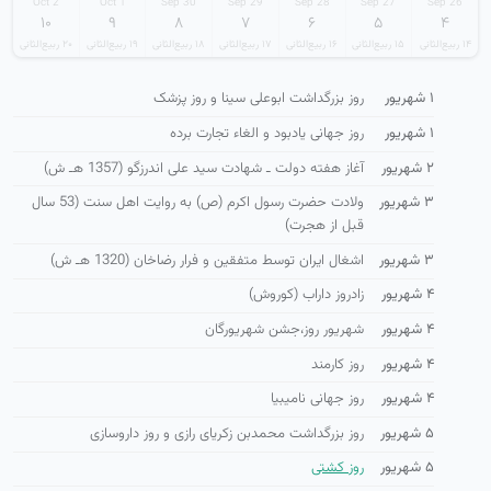
2 Oct
1 Oct
30 Sep
29 Sep
28 Sep
27 Sep
26 Sep
۱۰
۹
۸
۷
۶
۵
۴
۱۴ ربیع‌الثانی
۱۵ ربیع‌الثانی
۱۶ ربیع‌الثانی
۱۷ ربیع‌الثانی
۱۸ ربیع‌الثانی
۱۹ ربیع‌الثانی
۲۰ ربیع‌الثانی
۱ شهریور
روز بزرگداشت ابوعلی سینا و روز پزشک
۱ شهریور
روز جهانی یادبود و الغاء تجارت برده
۲ شهریور
آغاز هفته دولت ـ شهادت سید علی اندرزگو (1357 هـ ش)
۳ شهریور
ولادت حضرت رسول اكرم (ص) به روایت اهل سنت (53 سال
قبل از هجرت)
۳ شهریور
اشغال ایران توسط متفقین و فرار رضاخان (1320 هـ ش)
۴ شهریور
زادروز داراب (کوروش)
۴ شهریور
شهریور روز،جشن شهریورگان
۴ شهریور
روز کارمند
۴ شهریور
روز جهانی نامیبیا
۵ شهریور
روز بزرگداشت محمدبن زکریای رازی و روز داروسازی
۵ شهریور
روز كشتی