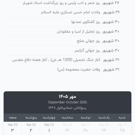
۲۷ شهریور
روز شعر و ادب پارسی و روز بزرگداشت استاد شهریار
۲۹ شهریور
ولادت امام حسن عسکری علیه السلام
۳۰ شهریور
روز گفتگوی تمدنها
۳۰ شهریور
روز تجلیل از اسرا و مفقودان
۳۰ شهریور
روز جهانی صلح
۳۰ شهریور
روز جهانی آلزایمر
۳۱ شهریور
آغاز جنگ تحمیلی (1359 هـ ش) ـ آغاز هفته دفاع مقدس
۳۱ شهریور
وفات حضرت معصومه (س)
مهر ۱۴۰۵
September-October 2026
ربیع‌الثانی-جمادی‌الاول ۱۴۴۸
شنبه
یک‌شنبه
دوشنبه
سه‌شنبه
چهارشنبه
پنج‌شنبه
جمعه
25 Sep
24 Sep
23 Sep
22 Sep
21 Sep
20 Sep
19 Sep
۳
۲
۱
۳۱
۳۰
۲۹
۲۸