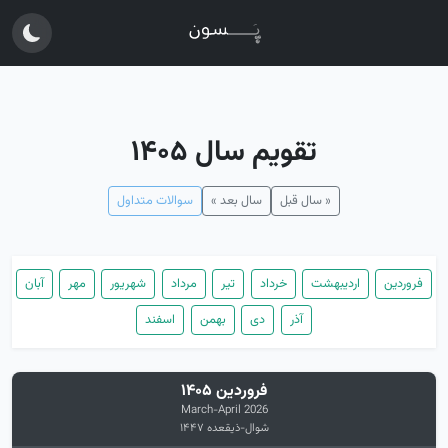
تقویم سال ۱۴۰۵
« سال قبل
سال بعد »
سوالات متداول
فروردین
اردیبهشت
خرداد
تیر
مرداد
شهریور
مهر
آبان
آذر
دی
بهمن
اسفند
فروردین ۱۴۰۵
March-April 2026
شوال-ذیقعده ۱۴۴۷