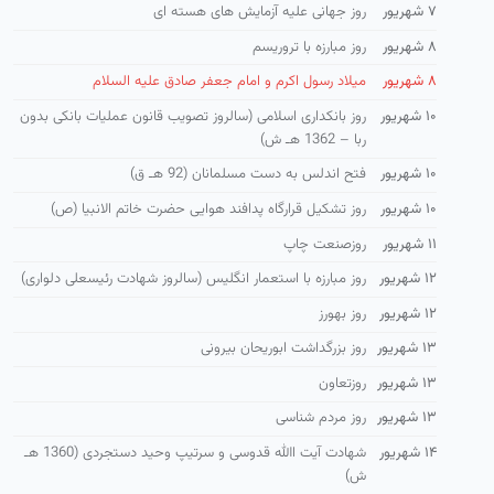
۷ شهریور
روز جهانی علیه آزمایش های هسته ای
۸ شهریور
روز مبارزه با تروریسم
۸ شهریور
میلاد رسول اکرم و امام جعفر صادق علیه السلام
۱۰ شهریور
روز بانكداری اسلامی (سالروز تصویب قانون عملیات بانكی بدون
ربا – 1362 هـ ش)
۱۰ شهریور
فتح اندلس به دست مسلمانان (92 هـ ق)
۱۰ شهریور
روز تشكیل قرارگاه پدافند هوایی حضرت خاتم الانبیا (ص)
۱۱ شهریور
روزصنعت چاپ
۱۲ شهریور
روز مبارزه با استعمار انگلیس (سالروز شهادت رئیسعلی دلواری)
۱۲ شهریور
روز بهورز
۱۳ شهریور
روز بزرگداشت ابوریحان بیرونی
۱۳ شهریور
روزتعاون
۱۳ شهریور
روز مردم شناسی
۱۴ شهریور
شهادت آیت االله قدوسی و سرتیپ وحید دستجردی (1360 هـ
ش)