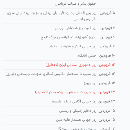
حقوق بشر و منزلت قربانیان
۵ فروردین
روز بین المللی یاد بود قربانیان بردگی و تجارت برده ار آن سوی
اقیانوس اطلس
۶ فروردین
روز امید، روز شادباش نویسی
۶ فروردین
زادروز آشو زرتشت، اَبَراِنسان بزرگ تاریخ
۷ فروردین
روز جهانی تئاتر و هنرهای نمایشی
۱۰ فروردین
جشن آبانگاه
۱۲ فروردین
روز جمهوری اسلامی ایران (تعطیل)
۱۲ فروردین
روز مبارزه با استعمار انگلیس (سالروز شهادت رئیسعلی دلواری)
۱۲ فروردین
روز بهورز
۱۳ فروردین
روز طبیعت و جشن سیزده به در (تعطیل)
۱۳ فروردین
روز جهانی آگاهی درباره اوتیسم
۱۵ فروردین
روز ذخایر ژنتیكی و زیستی
۱۵ فروردین
روز جهانی هشدار علیه مین
۱۷ فروردین
سروش روز،جشن سروشگان