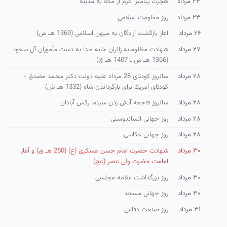
۲۳ مرداد
هجرت پیامبر اکرم از مکه به مدینه
۲۳ مرداد
روز مقاومت اسلامی
۲۶ مرداد
آغاز بازگشت آزادگان به میهن اسلامی (1369 هـ ش)
۲۷ مرداد
شهادت مظلومانه زائران خانه خدا به دست مأموران آل سعود
(1366 هـ ش ـ 1407 هـ ق)
۲۸ مرداد
سالروز کودتای 28 مرداد علیه دولت دکتر محمد مصدق -
كودتای آمریكا برای بازگرداندن شاه (1332 هـ ش)
۲۸ مرداد
سالروز فاجعه آتش زدن سینما رکس آبادان
۲۸ مرداد
روز جهانی انساندوستی
۲۸ مرداد
روز جهانی عکاسی
۳۰ مرداد
شهادت حضرت امام حسن عسكری (ع) (260 هـ ق) و آغاز
امامت حضرت ولی عصر (عج)
۳۰ مرداد
روز بزرگداشت علامه مجلسی
۳۰ مرداد
روز جهانی مسجد
۳۱ مرداد
روز صنعت دفاعی