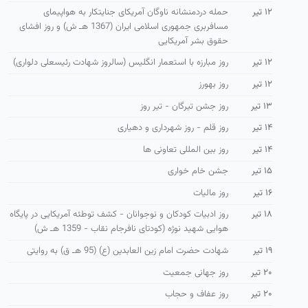
۱۲ تیر
حمله دردمنشانه ناوگان آمریكای جنایتكار به هواپیمای
مسافربری جمهوری اسلامی ایران (1367 هـ ش) و روز افشای
حقوق بشر آمریكایی
۱۲ تیر
روز مبارزه با استعمار انگلیس (سالروز شهادت رئیسعلی دلواری)
۱۲ تیر
روز بهورز
۱۳ تیر
روز جشن تیرگان - تیر روز
۱۴ تیر
روز قلم - روز شهرداری و دهیاری
۱۴ تیر
روز بین المللی تعاونی ها
۱۵ تیر
جشن خام خواری
۱۶ تیر
روز مالیات
۱۸ تیر
روز ادبیات كودكان و نوجوانان - كشف توطئه آمریكایی در پایگاه
هوایی شهید نوژه (كودتای نافرجام نقاب - 1359 هـ ش)
۱۹ تیر
شهادت حضرت امام زین العابدین (ع) (95 هـ ق) به روایتی
۲۰ تیر
روز جهانی جمعیت
۲۰ تیر
روز عفاف و حجاب