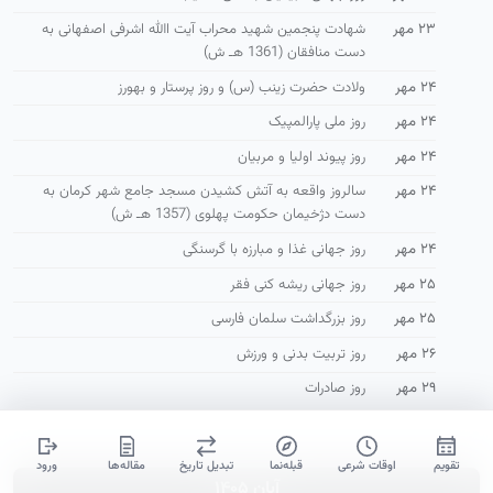
۲۳ مهر
شهادت پنجمین شهید محراب آیت االله اشرفی اصفهانی به
دست منافقان (1361 هـ ش)
۲۴ مهر
ولادت حضرت زینب (س) و روز پرستار و بهورز
۲۴ مهر
روز ملی پارالمپیک
۲۴ مهر
روز پیوند اولیا و مربیان
۲۴ مهر
سالروز واقعه به آتش كشیدن مسجد جامع شهر كرمان به
دست دژخیمان حكومت پهلوی (1357 هـ ش)
۲۴ مهر
روز جهانی غذا و مبارزه با گرسنگی
۲۵ مهر
روز جهانی ریشه کنی فقر
۲۵ مهر
روز بزرگداشت سلمان فارسی
۲۶ مهر
روز تربیت بدنی و ورزش
۲۹ مهر
روز صادرات
تقویم
اوقات شرعی
قبله‌نما
تبدیل تاریخ
مقاله‌ها
ورود
آبان ۱۴۰۵