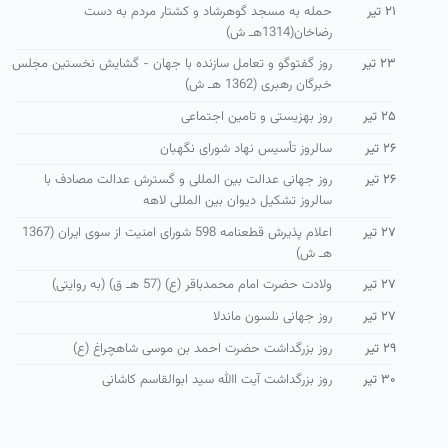
۲۱ تیر
حمله به مسجد گوهرشاد و كشتار مردم به دست
رضاخان(1314هـ ش)
۲۳ تیر
روز گفتوگو و تعامل سازنده با جهان - گشایش نخستین مجلس
خبرگان رهبری (1362 هـ ش)
۲۵ تیر
روز بهزیستی و تامین اجتماعی
۲۶ تیر
سالروز تأسیس نهاد شورای نگهبان
۲۶ تیر
روز جهانی عدالت بین المللی و گسترش عدالت مصادف با
سالروز تشکیل دیوان بین المللی لاهه
۲۷ تیر
اعلام پذیرش قطعنامه 598 شورای امنیت از سوی ایران (1367
هـ ش)
۲۷ تیر
ولادت حضرت امام محمدباقر (ع) (57 هـ ق) (به روایتی)
۲۷ تیر
روز جهانی نلسون ماندلا
۲۹ تیر
روز بزرگداشت حضرت احمد بن موسی شاهچراغ (ع)
۳۰ تیر
روز بزرگداشت آیت االله سید ابوالقاسم كاشانی