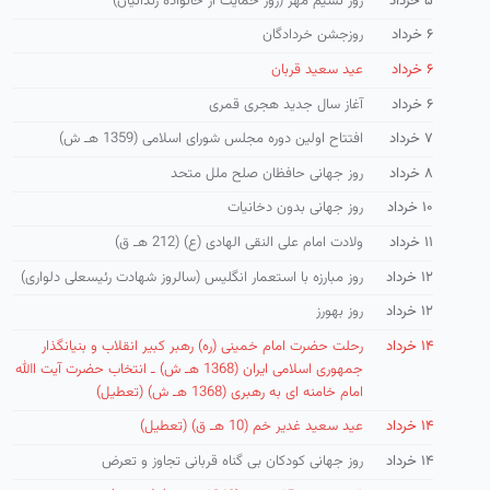
۵ خرداد
روز نسیم مهر (روز حمایت از خانواده زندانیان)
۶ خرداد
روزجشن خردادگان
۶ خرداد
عید سعید قربان
۶ خرداد
آغاز سال جدید هجری قمری
۷ خرداد
افتتاح اولین دوره مجلس شورای اسلامی (1359 هـ ش)
۸ خرداد
روز جهانی حافظان صلح ملل متحد
۱۰ خرداد
روز جهانی بدون دخانیات
۱۱ خرداد
ولادت امام علی النقی الهادی (ع) (212 هـ ق)
۱۲ خرداد
روز مبارزه با استعمار انگلیس (سالروز شهادت رئیسعلی دلواری)
۱۲ خرداد
روز بهورز
۱۴ خرداد
رحلت حضرت امام خمینی (ره) رهبر كبیر انقلاب و بنیانگذار
جمهوری اسلامی ایران (1368 هـ ش) ـ انتخاب حضرت آیت االله
امام خامنه ای به رهبری (1368 هـ ش) (تعطیل)
۱۴ خرداد
عید سعید غدیر خم (10 هـ ق) (تعطیل)
۱۴ خرداد
روز جهانی کودکان بی گناه قربانی تجاوز و تعرض