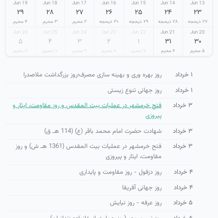
19 Jun
18 Jun
17 Jun
16 Jun
15 Jun
14 Jun
13 Jun
۲۹
۲۸
۲۷
۲۶
۲۵
۲۴
۲۳
۲۷ ذیحجه
۲۸ ذیحجه
۲۹ ذیحجه
۳۰ ذیحجه
۲ محرم
۳ محرم
۴ محرم
26 Jun
25 Jun
24 Jun
23 Jun
22 Jun
21 Jun
20 Jun
۵
۴
۳
۲
۱
۳۱
۳۰
۵ محرم
۶ محرم
۷ محرم
۸ محرم
۹ محرم
۱۰ محرم
۱۱ محرم
۱ خرداد
روز بهره وری و بهینه سازی مصرف؛روز بزرگداشت ملاصدرا
۱ خرداد
روز جهانی تنوع زیستی
۳ خرداد
فتح خرمشهر در عملیات بیت المقدس و روز مقاومت، ایثار و
پیروزی
۳ خرداد
شهادت حضرت امام محمد باقر (ع) (114 هـ ق)
۳ خرداد
فتح خرمشهر در عملیات بیت المقدس (1361 هـ ش) و روز
مقاومت، ایثار و پیروزی
۴ خرداد
روز دزفول - روز مقاومت و پایداری
۴ خرداد
روز جهانی آفریقا
۵ خرداد
روز عرفه - روز نیایش