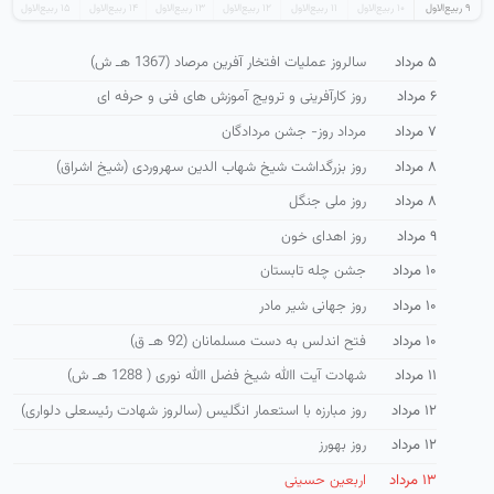
۹ ربیع‌الاول
۱۰ ربیع‌الاول
۱۱ ربیع‌الاول
۱۲ ربیع‌الاول
۱۳ ربیع‌الاول
۱۴ ربیع‌الاول
۱۵ ربیع‌الاول
۵ مرداد
سالروز عملیات افتخار آفرین مرصاد (1367 هـ ش)
۶ مرداد
روز كارآفرینی و ترویج آموزش های فنی و حرفه ای
۷ مرداد
مرداد روز- جشن مردادگان
۸ مرداد
روز بزرگداشت شیخ شهاب الدین سهروردی (شیخ اشراق)
۸ مرداد
روز ملی جنگل
۹ مرداد
روز اهدای خون
۱۰ مرداد
جشن چله تابستان
۱۰ مرداد
روز جهانی شیر مادر
۱۰ مرداد
فتح اندلس به دست مسلمانان (92 هـ ق)
۱۱ مرداد
شهادت آیت االله شیخ فضل االله نوری ( 1288 هـ ش)
۱۲ مرداد
روز مبارزه با استعمار انگلیس (سالروز شهادت رئیسعلی دلواری)
۱۲ مرداد
روز بهورز
۱۳ مرداد
اربعین حسینی