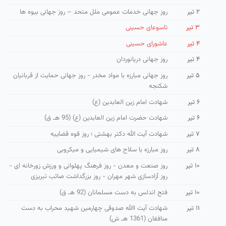
۲ تیر
روز جهانی خدمات عمومی ملل متحد – روز جهانی بیوه ها
۳ تیر
تاسوعای حسینی
۴ تیر
عاشورای حسینی
۴ تیر
روز جهانی دریانوردان
۵ تیر
روز جهانی مبارزه با مواد مخدر - روز جهانی حمایت از قربانیان
شکنجه
۶ تیر
شهادت امام زین العابدین (ع)
۶ تیر
شهادت حضرت امام زین العابدین (ع) (95 هـ ق)
۷ تیر
شهادت آیت الله دکتر بهشتی ؛ روز قوه قضاییه
۸ تیر
روز مبارزه با سلاح های شیمیایی و میکروبی
۱۰ تیر
روز صنعت و معدن - روز فرهنگ پهلوانی و ورزش زورخانه ای -
روز آزادسازی شهر مهران - روز بزرگداشت صائب تبریزی
۱۰ تیر
فتح اندلس به دست مسلمانان (92 هـ ق)
۱۱ تیر
شهادت آیت االله صدوقی چهارمین شهید محراب به دست
منافقان (1361 هـ ش)