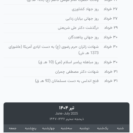
۲۷ خرداد
روز جهاد کشاورزی
۲۷ خرداد
روز جهانی بیابان زدایی
۲۹ خرداد
درگذشت دکتر علی شریعتی
۳۰ خرداد
روز جهانی پناهندگان
۳۰ خرداد
شهادت زائران حرم رضوی (ع) به دست ایادی آمریكا (عاشورای
1373 هـ ش)
۳۰ خرداد
روز مباهله پیامبر اسلام (ص) (10 هـ ق)
۳۱ خرداد
شهادت دکتر مصطفی چمران
۳۱ خرداد
فتح اندلس به دست مسلمانان (92 هـ ق)
تیر ۱۴۰۴
June-July 2025
ذیحجه-محرم ۱۴۴۶-۱۴۴۷
شنبه
یک‌شنبه
دوشنبه
سه‌شنبه
چهارشنبه
پنج‌شنبه
جمعه