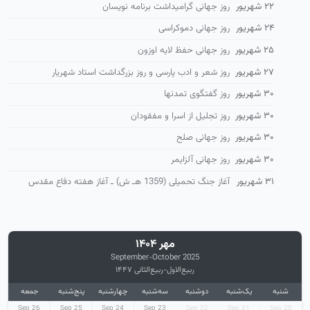
۲۲ شهریور
روز جهانی گرامیداشت برنامه نویسان
۲۴ شهریور
روز جهانی دموکراسی
۲۵ شهریور
روز جهانی حفظ لایه اوزون
۲۷ شهریور
روز شعر و ادب پارسی و روز بزرگداشت استاد شهریار
۳۰ شهریور
روز گفتگوی تمدنها
۳۰ شهریور
روز تجلیل از اسرا و مفقودان
۳۰ شهریور
روز جهانی صلح
۳۰ شهریور
روز جهانی آلزایمر
۳۱ شهریور
آغاز جنگ تحمیلی (1359 هـ ش) ـ آغاز هفته دفاع مقدس
مهر ۱۴۰۴
September-October 2025
ربیع‌الاول-ربیع‌الثانی ۱۴۴۷
شنبه
یک‌شنبه
دوشنبه
سه‌شنبه
چهارشنبه
پنج‌شنبه
جمعه
26 Sep
25 Sep
24 Sep
23 Sep
22 Sep
21 Sep
20 Sep