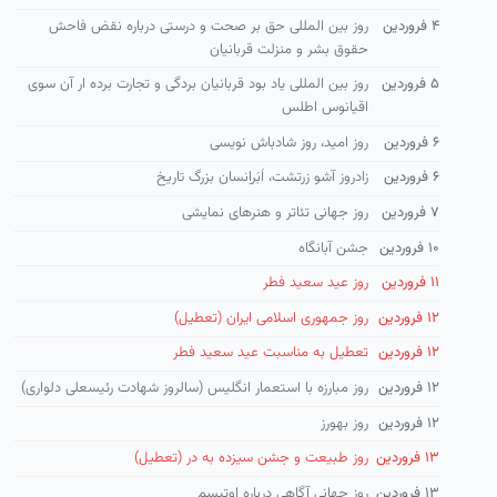
۴ فروردین
روز بین المللی حق بر صحت و درستی درباره نقض فاحش
حقوق بشر و منزلت قربانیان
۵ فروردین
روز بین المللی یاد بود قربانیان بردگی و تجارت برده ار آن سوی
اقیانوس اطلس
۶ فروردین
روز امید، روز شادباش نویسی
۶ فروردین
زادروز آشو زرتشت، اَبَراِنسان بزرگ تاریخ
۷ فروردین
روز جهانی تئاتر و هنرهای نمایشی
۱۰ فروردین
جشن آبانگاه
۱۱ فروردین
روز عید سعید فطر
۱۲ فروردین
روز جمهوری اسلامی ایران (تعطیل)
۱۲ فروردین
تعطیل به مناسبت عید سعید فطر
۱۲ فروردین
روز مبارزه با استعمار انگلیس (سالروز شهادت رئیسعلی دلواری)
۱۲ فروردین
روز بهورز
۱۳ فروردین
روز طبیعت و جشن سیزده به در (تعطیل)
۱۳ فروردین
روز جهانی آگاهی درباره اوتیسم