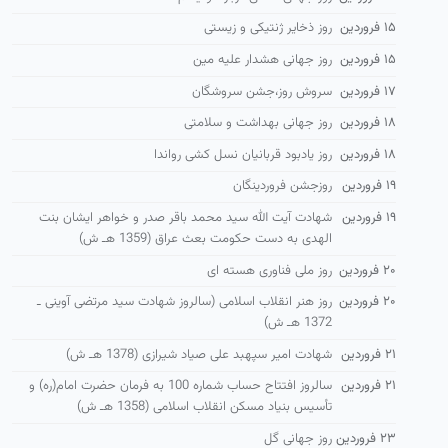
۱۵ فروردین
روز ذخایر ژنتیكی و زیستی
۱۵ فروردین
روز جهانی هشدار علیه مین
۱۷ فروردین
سروش روز،جشن سروشگان
۱۸ فروردین
روز جهانی بهداشت و سلامتی
۱۸ فروردین
روز یادبود قربانیان نسل کشی رواندا
۱۹ فروردین
روزجشن فروردینگان
۱۹ فروردین
شهادت آیت الله سید محمد باقر صدر و خواهر ایشان بنت
الهدی به دست حكومت بعث عراق (1359 هـ ش)
۲۰ فروردین
روز ملی فناوری هسته ای
۲۰ فروردین
روز هنر انقلاب اسلامی (سالروز شهادت سید مرتضی آوینی ـ
1372 هـ ش)
۲۱ فروردین
شهادت امیر سپهبد علی صیاد شیرازی (1378 هـ ش)
۲۱ فروردین
سالروز افتتاح حساب شماره 100 به فرمان حضرت امام(ره) و
تأسیس بنیاد مسكن انقلاب اسلامی (1358 هـ ش)
۲۳ فروردین
روز جهانی گل