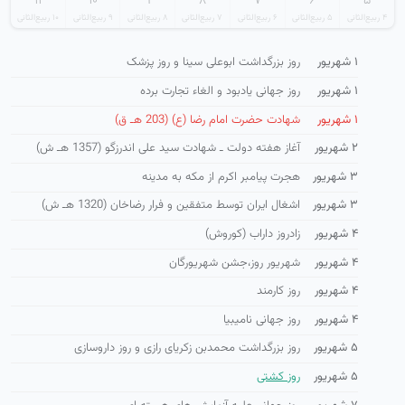
۱۱
۱۰
۹
۸
۷
۶
۵
۴ ربیع‌الثانی
۵ ربیع‌الثانی
۶ ربیع‌الثانی
۷ ربیع‌الثانی
۸ ربیع‌الثانی
۹ ربیع‌الثانی
۱۰ ربیع‌الثانی
۱ شهریور
روز بزرگداشت ابوعلی سینا و روز پزشک
۱ شهریور
روز جهانی یادبود و الغاء تجارت برده
۱ شهریور
شهادت حضرت امام رضا (ع) (203 هـ ق)
۲ شهریور
آغاز هفته دولت ـ شهادت سید علی اندرزگو (1357 هـ ش)
۳ شهریور
هجرت پیامبر اکرم از مکه به مدینه
۳ شهریور
اشغال ایران توسط متفقین و فرار رضاخان (1320 هـ ش)
۴ شهریور
زادروز داراب (کوروش)
۴ شهریور
شهریور روز،جشن شهریورگان
۴ شهریور
روز کارمند
۴ شهریور
روز جهانی نامیبیا
۵ شهریور
روز بزرگداشت محمدبن زکریای رازی و روز داروسازی
۵ شهریور
روز كشتی