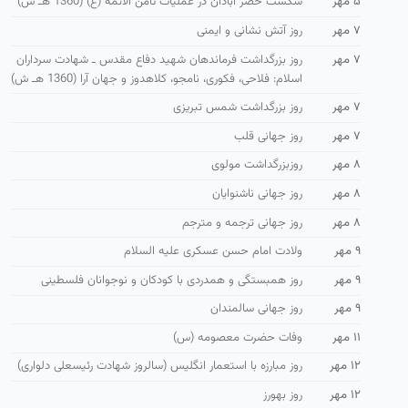
۵ مهر
شكست حصر آبادان در عملیات ثامن الائمه (ع) (1360 هـ ش)
۷ مهر
روز آتش نشانی و ایمنی
۷ مهر
روز بزرگداشت فرماندهان شهید دفاع مقدس ـ شهادت سرداران
اسلام: فلاحی، فكوری، نامجو، كلاهدوز و جهان آرا (1360 هـ ش)
۷ مهر
روز بزرگداشت شمس تبریزی
۷ مهر
روز جهانی قلب
۸ مهر
روزبزرگداشت مولوی
۸ مهر
روز جهانی ناشنوایان
۸ مهر
روز جهانی ترجمه و مترجم
۹ مهر
ولادت امام حسن عسکری علیه السلام
۹ مهر
روز همبستگی و همدردی با كودكان و نوجوانان فلسطینی
۹ مهر
روز جهانی سالمندان
۱۱ مهر
وفات حضرت معصومه (س)
۱۲ مهر
روز مبارزه با استعمار انگلیس (سالروز شهادت رئیسعلی دلواری)
۱۲ مهر
روز بهورز