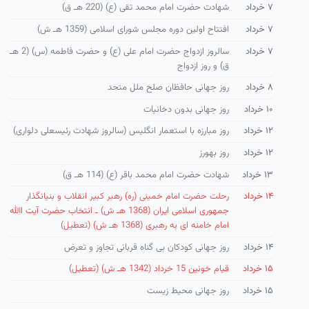
۷ خرداد
شهادت حضرت امام محمد تقی (ع) (220 هـ ق)
۷ خرداد
افتتاح اولین دوره مجلس شورای اسلامی (1359 هـ ش)
۷ خرداد
سالروز ازدواج حضرت امام علی (ع) و حضرت فاطمه (س) (2 هـ
ق) و روز ازدواج
۸ خرداد
روز جهانی حافظان صلح ملل متحد
۱۰ خرداد
روز جهانی بدون دخانیات
۱۲ خرداد
روز مبارزه با استعمار انگلیس (سالروز شهادت رئیسعلی دلواری)
۱۲ خرداد
روز بهورز
۱۳ خرداد
شهادت حضرت امام محمد باقر (ع) (114 هـ ق)
۱۴ خرداد
رحلت حضرت امام خمینی (ره) رهبر كبیر انقلاب و بنیانگذار
جمهوری اسلامی ایران (1368 هـ ش) ـ انتخاب حضرت آیت االله
امام خامنه ای به رهبری (1368 هـ ش) (تعطیل)
۱۴ خرداد
روز جهانی کودکان بی گناه قربانی تجاوز و تعرض
۱۵ خرداد
قیام خونین 15 خرداد (1342 هـ ش) (تعطیل)
۱۵ خرداد
روز جهانی محیط زیست