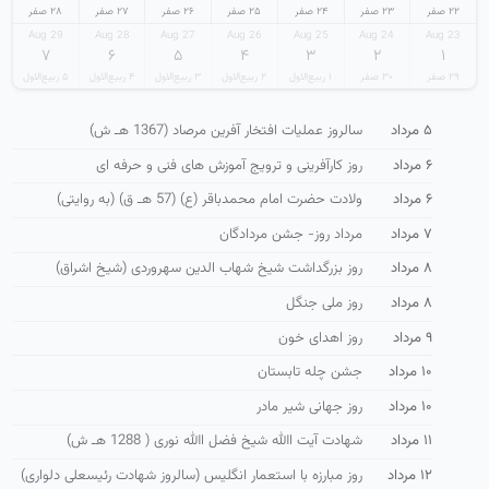
۲۲ صفر
۲۳ صفر
۲۴ صفر
۲۵ صفر
۲۶ صفر
۲۷ صفر
۲۸ صفر
29 Aug
28 Aug
27 Aug
26 Aug
25 Aug
24 Aug
23 Aug
۷
۶
۵
۴
۳
۲
۱
۲۹ صفر
۳۰ صفر
۱ ربیع‌الاول
۲ ربیع‌الاول
۳ ربیع‌الاول
۴ ربیع‌الاول
۵ ربیع‌الاول
۵ مرداد
سالروز عملیات افتخار آفرین مرصاد (1367 هـ ش)
۶ مرداد
روز كارآفرینی و ترویج آموزش های فنی و حرفه ای
۶ مرداد
ولادت حضرت امام محمدباقر (ع) (57 هـ ق) (به روایتی)
۷ مرداد
مرداد روز- جشن مردادگان
۸ مرداد
روز بزرگداشت شیخ شهاب الدین سهروردی (شیخ اشراق)
۸ مرداد
روز ملی جنگل
۹ مرداد
روز اهدای خون
۱۰ مرداد
جشن چله تابستان
۱۰ مرداد
روز جهانی شیر مادر
۱۱ مرداد
شهادت آیت االله شیخ فضل االله نوری ( 1288 هـ ش)
۱۲ مرداد
روز مبارزه با استعمار انگلیس (سالروز شهادت رئیسعلی دلواری)