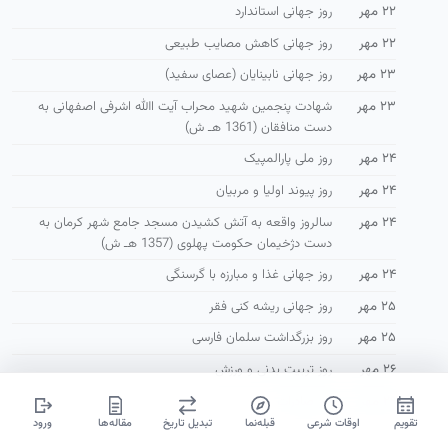
۲۲ مهر
روز جهانی استاندارد
۲۲ مهر
روز جهانی كاهش مصايب طبيعی
۲۳ مهر
روز جهانی نابینایان (عصای سفید)
۲۳ مهر
شهادت پنجمین شهید محراب آیت االله اشرفی اصفهانی به
دست منافقان (1361 هـ ش)
۲۴ مهر
روز ملی پارالمپیک
۲۴ مهر
روز پیوند اولیا و مربیان
۲۴ مهر
سالروز واقعه به آتش كشیدن مسجد جامع شهر كرمان به
دست دژخیمان حكومت پهلوی (1357 هـ ش)
۲۴ مهر
روز جهانی غذا و مبارزه با گرسنگی
۲۵ مهر
روز جهانی ریشه کنی فقر
۲۵ مهر
روز بزرگداشت سلمان فارسی
۲۶ مهر
روز تربیت بدنی و ورزش
۲۹ مهر
روز صادرات
تقویم
اوقات شرعی
قبله‌نما
تبدیل تاریخ
مقاله‌ها
ورود