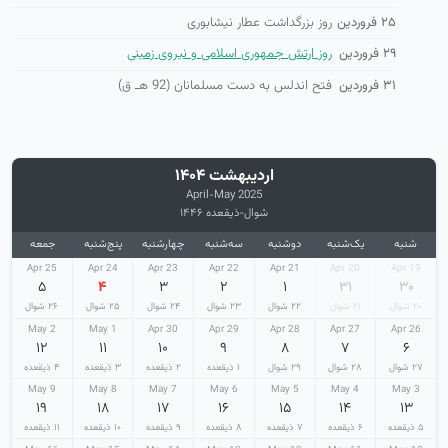
۲۵ فروردین
روز بزرگداشت عطار نیشابوری
۲۹ فروردین
روز ارتش جمهوری اسلامی و نیروی زمینی
۳۱ فروردین
فتح اندلس به دست مسلمانان (92 هـ ق)
اردیبهشت ۱۴۰۴
April-May 2025
شوال-ذیقعده ۱۴۴۶
شنبه
یک‌شنبه
دوشنبه
سه‌شنبه
چهارشنبه
پنج‌شنبه
جمعه
25 Apr
24 Apr
23 Apr
22 Apr
21 Apr
20 Apr
19 Apr
۵
۴
۳
۲
۱
۳۱
۳۰
۲۰ شوال
۲۱ شوال
۲۲ شوال
۲۳ شوال
۲۴ شوال
۲۵ شوال
۲۶ شوال
2 May
1 May
30 Apr
29 Apr
28 Apr
27 Apr
26 Apr
۱۲
۱۱
۱۰
۹
۸
۷
۶
۲۷ شوال
۲۸ شوال
۲۹ شوال
۱ ذیقعده
۲ ذیقعده
۳ ذیقعده
۴ ذیقعده
9 May
8 May
7 May
6 May
5 May
4 May
3 May
۱۹
۱۸
۱۷
۱۶
۱۵
۱۴
۱۳
۵ ذیقعده
۶ ذیقعده
۷ ذیقعده
۸ ذیقعده
۹ ذیقعده
۱۰ ذیقعده
۱۱ ذیقعده