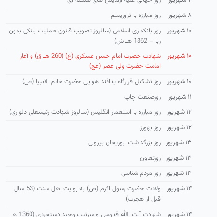
۷ شهریور
روز جهانی علیه آزمایش های هسته ای
۸ شهریور
روز مبارزه با تروریسم
۱۰ شهریور
روز بانكداری اسلامی (سالروز تصویب قانون عملیات بانكی بدون
ربا – 1362 هـ ش)
۱۰ شهریور
شهادت حضرت امام حسن عسكری (ع) (260 هـ ق) و آغاز
امامت حضرت ولی عصر (عج)
۱۰ شهریور
روز تشكیل قرارگاه پدافند هوایی حضرت خاتم الانبیا (ص)
۱۱ شهریور
روزصنعت چاپ
۱۲ شهریور
روز مبارزه با استعمار انگلیس (سالروز شهادت رئیسعلی دلواری)
۱۲ شهریور
روز بهورز
۱۳ شهریور
روز بزرگداشت ابوریحان بیرونی
۱۳ شهریور
روزتعاون
۱۳ شهریور
روز مردم شناسی
۱۴ شهریور
ولادت حضرت رسول اكرم (ص) به روایت اهل سنت (53 سال
قبل از هجرت)
۱۴ شهریور
شهادت آیت االله قدوسی و سرتیپ وحید دستجردی (1360 هـ