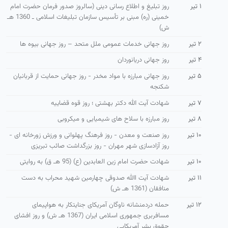
۱ تیر
روز تبلیغ و اطلاع رسانی دینی (سالروز صدور فرمان حضرت امام
خمینی (ره) مبنی بر تأسیس سازمان تبلیغات اسلامی ـ 1360 هـ
ش)
۲ تیر
روز جهانی خدمات عمومی ملل متحد – روز جهانی بیوه ها
۴ تیر
روز جهانی دریانوردان
۵ تیر
روز جهانی مبارزه با مواد مخدر - روز جهانی حمایت از قربانیان
شکنجه
۷ تیر
شهادت آیت الله دکتر بهشتی ؛ روز قوه قضاییه
۸ تیر
روز مبارزه با سلاح های شیمیایی و میکروبی
۱۰ تیر
روز صنعت و معدن - روز فرهنگ پهلوانی و ورزش زورخانه ای -
روز آزادسازی شهر مهران - روز بزرگداشت صائب تبریزی
۱۰ تیر
شهادت حضرت امام زین العابدین (ع) (95 هـ ق) به روایتی
۱۱ تیر
شهادت آیت االله صدوقی چهارمین شهید محراب به دست
منافقان (1361 هـ ش)
۱۲ تیر
حمله دردمنشانه ناوگان آمریكای جنایتكار به هواپیمای
مسافربری جمهوری اسلامی ایران (1367 هـ ش) و روز افشای
حقوق بشر آمریكایی