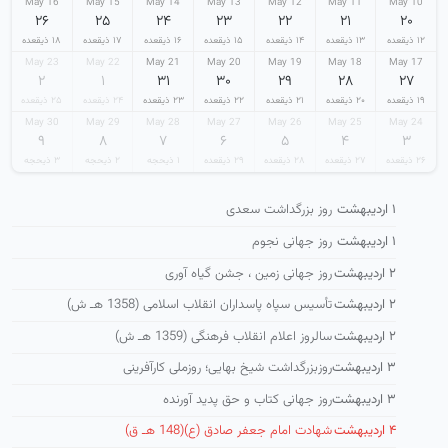
16 May
15 May
14 May
13 May
12 May
11 May
10 May
۲۶
۲۵
۲۴
۲۳
۲۲
۲۱
۲۰
۱۲ ذیقعده
۱۳ ذیقعده
۱۴ ذیقعده
۱۵ ذیقعده
۱۶ ذیقعده
۱۷ ذیقعده
۱۸ ذیقعده
23 May
22 May
21 May
20 May
19 May
18 May
17 May
۲
۱
۳۱
۳۰
۲۹
۲۸
۲۷
۱۹ ذیقعده
۲۰ ذیقعده
۲۱ ذیقعده
۲۲ ذیقعده
۲۳ ذیقعده
۲۴ ذیقعده
۲۵ ذیقعده
30 May
29 May
28 May
27 May
26 May
25 May
24 May
۹
۸
۷
۶
۵
۴
۳
۲۶ ذیقعده
۲۷ ذیقعده
۲۸ ذیقعده
۲۹ ذیقعده
۱ ذیحجه
۲ ذیحجه
۳ ذیحجه
۱ اردیبهشت
روز بزرگداشت سعدی
۱ اردیبهشت
روز جهانی نجوم
۲ اردیبهشت
روز جهانی زمین ، جشن گیاه آوری
۲ اردیبهشت
تأسیس سپاه پاسداران انقلاب اسلامی (1358 هـ ش)
۲ اردیبهشت
سالروز اعلام انقلاب فرهنگی (1359 هـ ش)
۳ اردیبهشت
روزبزرگداشت شیخ بهایی؛ روزملی کارآفرینی
۳ اردیبهشت
روز جهانی کتاب و حق پدید آورنده
۴ اردیبهشت
شهادت امام جعفر صادق (ع)(148 هـ ق)