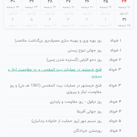
۳۰
۲۹
۲۸
۲۷
۲۶
۲۵
۲۴
۱۸ ذیحجه
۱۹ ذیحجه
۲۰ ذیحجه
۲۱ ذیحجه
۲۲ ذیحجه
۲۳ ذیحجه
۲۴ ذیحجه
27 Jun
26 Jun
25 Jun
24 Jun
23 Jun
22 Jun
21 Jun
۶
۵
۴
۳
۲
۱
۳۱
۲۵ ذیحجه
۲۶ ذیحجه
۲۷ ذیحجه
۲۸ ذیحجه
۲۹ ذیحجه
۳۰ ذیحجه
۱ محرم
۱ خرداد
روز بهره وری و بهینه سازی مصرف؛روز بزرگداشت ملاصدرا
۱ خرداد
روز جهانی تنوع زیستی
۲ خرداد
روز دحو الارض (گسترده شدن زمین)
۳ خرداد
فتح خرمشهر در عملیات بیت المقدس و روز مقاومت، ایثار و
پیروزی
۳ خرداد
فتح خرمشهر در عملیات بیت المقدس (1361 هـ ش) و روز
مقاومت، ایثار و پیروزی
۴ خرداد
روز دزفول - روز مقاومت و پایداری
۴ خرداد
روز جهانی آفریقا
۵ خرداد
روز نسیم مهر (روز حمایت از خانواده زندانیان)
۶ خرداد
روزجشن خردادگان