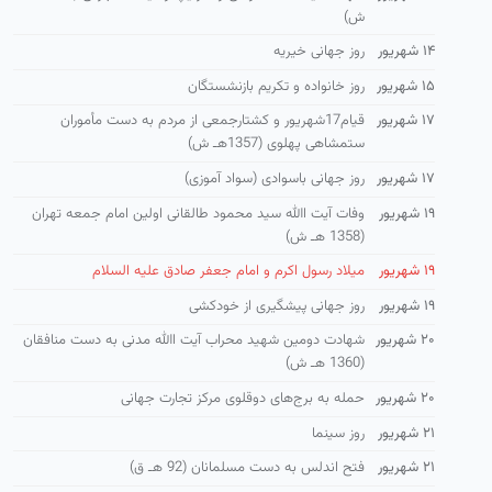
ش)
۱۴ شهریور
روز جهانی خیریه
۱۵ شهریور
روز خانواده و تكریم بازنشستگان
۱۷ شهریور
قیام17شهریور و كشتارجمعی از مردم به دست مأموران
ستمشاهی پهلوی (1357هـ ش)
۱۷ شهریور
روز جهانی باسوادی (سواد آموزی)
۱۹ شهریور
وفات آیت االله سید محمود طالقانی اولین امام جمعه تهران
(1358 هـ ش)
۱۹ شهریور
میلاد رسول اکرم و امام جعفر صادق علیه السلام
۱۹ شهریور
روز جهانی پیشگیری از خودکشی
۲۰ شهریور
شهادت دومین شهید محراب آیت االله مدنی به دست منافقان
(1360 هـ ش)
۲۰ شهریور
حمله به برج‌های دوقلوی مرکز تجارت جهانی
۲۱ شهریور
روز سینما
۲۱ شهریور
فتح اندلس به دست مسلمانان (92 هـ ق)