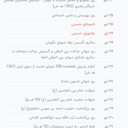
۲۳ تیر
روز گفتوگو و تعامل سازنده با جهان - گشایش نخستین مجلس
خبرگان رهبری (1362 هـ ش)
۲۵ تیر
روز بهزیستی و تامین اجتماعی
۲۵ تیر
تاسوعای حسینی
۲۶ تیر
عاشورای حسینی
۲۶ تیر
سالروز تأسیس نهاد شورای نگهبان
۲۶ تیر
روز جهانی عدالت بین المللی و گسترش عدالت مصادف با
سالروز تشکیل دیوان بین المللی لاهه
۲۷ تیر
اعلام پذیرش قطعنامه 598 شورای امنیت از سوی ایران (1367
هـ ش)
۲۷ تیر
روز جهانی نلسون ماندلا
۲۸ تیر
شهادت امام زین العابدین (ع)
۲۸ تیر
شهادت حضرت امام زین العابدین (ع) (95 هـ ق)
۲۹ تیر
روز بزرگداشت حضرت احمد بن موسی شاهچراغ (ع)
۳۰ تیر
روز بزرگداشت آیت االله سید ابوالقاسم كاشانی
۳۱ تیر
فتح اندلس به دست مسلمانان (92 هـ ق)