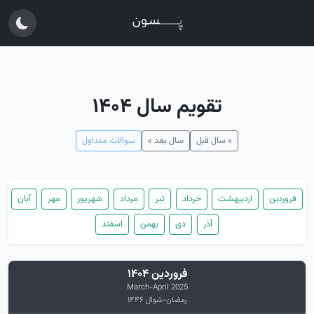
تقویم سال ۱۴۰۴
« سال قبل
سال بعد »
سوالات متداول
فروردین
اردیبهشت
خرداد
تیر
مرداد
شهریور
مهر
آبان
آذر
دی
بهمن
اسفند
فروردین ۱۴۰۴
March-April 2025
رمضان-شوال ۱۴۴۶