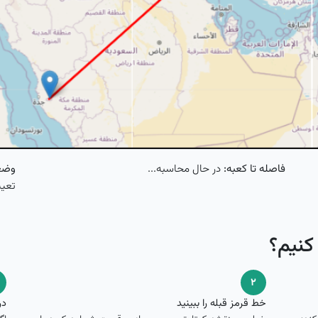
فاصله تا کعبه:
در حال محاسبه...
وضع
تعیی
کنیم؟
۲
خط قرمز قبله را ببینید
در