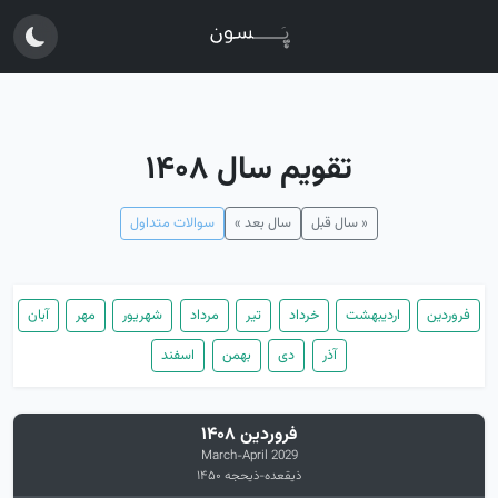
تقویم سال ۱۴۰۸
« سال قبل
سال بعد »
سوالات متداول
فروردین
اردیبهشت
خرداد
تیر
مرداد
شهریور
مهر
آبان
آذر
دی
بهمن
اسفند
فروردین ۱۴۰۸
March-April 2029
ذیقعده-ذیحجه ۱۴۵۰