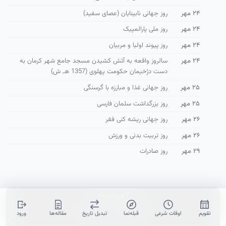
۲۴ مهر
روز جهانی نابینایان (عصای سفید)
۲۴ مهر
روز ملی پارالمپیک
۲۴ مهر
روز پیوند اولیا و مربیان
۲۴ مهر
سالروز واقعه به آتش كشیدن مسجد جامع شهر كرمان به
دست دژخیمان حكومت پهلوی (1357 هـ ش)
۲۵ مهر
روز جهانی غذا و مبارزه با گرسنگی
۲۵ مهر
روز بزرگداشت سلمان فارسی
۲۶ مهر
روز جهانی ریشه کنی فقر
۲۶ مهر
روز تربیت بدنی و ورزش
۲۹ مهر
روز صادرات
آبان ۱۴۰۸
October-November 2029
تقویم
اوقات شرعی
قبله‌نما
تبدیل تاریخ
مقاله‌ها
ورود
جمادی‌الثانی-رجب ۱۴۵۱