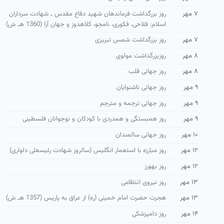
۷ مهر
روز بزرگداشت فرماندهان شهید دفاع مقدس ـ شهادت سرداران
اسلام: فلاحی، فكوری، نامجو، كلاهدوز و جهان آرا (1360 هـ ش)
۷ مهر
روز بزرگداشت شمس تبریزی
۸ مهر
روزبزرگداشت مولوی
۸ مهر
روز جهانی قلب
۹ مهر
روز جهانی ناشنوایان
۹ مهر
روز جهانی ترجمه و مترجم
۹ مهر
روز همبستگی و همدردی با كودكان و نوجوانان فلسطینی
۱۰ مهر
روز جهانی سالمندان
۱۲ مهر
روز مبارزه با استعمار انگلیس (سالروز شهادت رئیسعلی دلواری)
۱۲ مهر
روز بهورز
۱۳ مهر
روز نیروی انتظامی
۱۳ مهر
هجرت حضرت امام خمینی (ره) از عراق به پاریس (1357 هـ ش)
۱۴ مهر
روز دامپزشکی