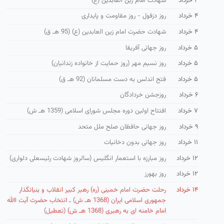
۴ خرداد
شهادت امام زین العابدین (ع)
۴ خرداد
روز دزفول - روز مقاومت و پایداری
۴ خرداد
شهادت حضرت امام زین العابدین (ع) (95 هـ ق)
۵ خرداد
روز جهانی آفریقا
۵ خرداد
روز نسیم مهر (روز حمایت از خانواده زندانیان)
۵ خرداد
فتح اندلس به دست مسلمانان (92 هـ ق)
۶ خرداد
روزجشن خردادگان
۷ خرداد
افتتاح اولین دوره مجلس شورای اسلامی (1359 هـ ش)
۹ خرداد
روز جهانی حافظان صلح ملل متحد
۱۱ خرداد
روز جهانی بدون دخانیات
۱۲ خرداد
روز مبارزه با استعمار انگلیس (سالروز شهادت رئیسعلی دلواری)
۱۲ خرداد
روز بهورز
۱۴ خرداد
رحلت حضرت امام خمینی (ره) رهبر كبیر انقلاب و بنیانگذار
جمهوری اسلامی ایران (1368 هـ ش) ـ انتخاب حضرت آیت االله
امام خامنه ای به رهبری (1368 هـ ش) (تعطیل)