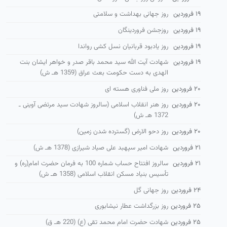
۱۹ فروردین
روز جهانی بهداشت و سلامتی
۱۹ فروردین
روزجشن فروردینگان
۱۹ فروردین
روز یادبود قربانیان نسل کشی رواندا
۱۹ فروردین
شهادت آیت الله سید محمد باقر صدر و خواهر ایشان بنت
الهدی به دست حكومت بعث عراق (1359 هـ ش)
۲۰ فروردین
روز ملی فناوری هسته ای
۲۰ فروردین
روز هنر انقلاب اسلامی (سالروز شهادت سید مرتضی آوینی ـ
1372 هـ ش)
۲۰ فروردین
روز دحو الارض (گسترده شدن زمین)
۲۱ فروردین
شهادت امیر سپهبد علی صیاد شیرازی (1378 هـ ش)
۲۱ فروردین
سالروز افتتاح حساب شماره 100 به فرمان حضرت امام(ره) و
تأسیس بنیاد مسكن انقلاب اسلامی (1358 هـ ش)
۲۴ فروردین
روز جهانی گل
۲۵ فروردین
روز بزرگداشت عطار نیشابوری
۲۵ فروردین
شهادت حضرت امام محمد تقی (ع) (220 هـ ق)