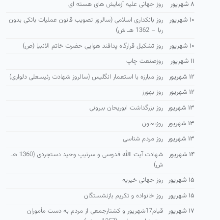
۸ شهریور
روز جهانی علیه آزمایش های هسته ای
۱۰ شهریور
روز بانكداری اسلامی (سالروز تصویب قانون عملیات بانكی بدون
ربا – 1362 هـ ش)
۱۰ شهریور
روز تشكیل قرارگاه پدافند هوایی حضرت خاتم الانبیا (ص)
۱۱ شهریور
روزصنعت چاپ
۱۲ شهریور
روز مبارزه با استعمار انگلیس (سالروز شهادت رئیسعلی دلواری)
۱۲ شهریور
روز بهورز
۱۳ شهریور
روز بزرگداشت ابوریحان بیرونی
۱۳ شهریور
روزتعاون
۱۳ شهریور
روز مردم شناسی
۱۴ شهریور
شهادت آیت االله قدوسی و سرتیپ وحید دستجردی (1360 هـ
ش)
۱۵ شهریور
روز جهانی خیریه
۱۵ شهریور
روز خانواده و تكریم بازنشستگان
۱۷ شهریور
قیام17شهریور و كشتارجمعی از مردم به دست مأموران