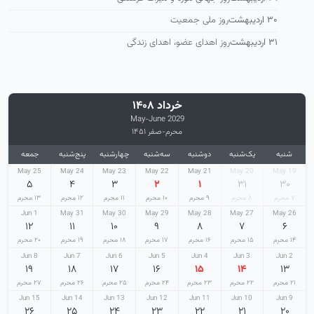
۳۰ اردیبهشت
روز ملی جمعیت
۳۱ اردیبهشت
روز اهدای عضو، اهدای زندگی
خرداد ۱۴۰۸
May-June 2029
محرم-صفر ۱۴۵۱
شنبه
یک‌شنبه
دوشنبه
سه‌شنبه
چهارشنبه
پنج‌شنبه
جمعه
25 May
24 May
23 May
22 May
21 May
20 May
19 May
۵
۴
۳
۲
۱
۳۱
۳۰
۷ محرم
۸ محرم
۹ محرم
۱۰ محرم
۱۱ محرم
۱۲ محرم
۱۳ محرم
1 Jun
31 May
30 May
29 May
28 May
27 May
26 May
۱۲
۱۱
۱۰
۹
۸
۷
۶
۱۴ محرم
۱۵ محرم
۱۶ محرم
۱۷ محرم
۱۸ محرم
۱۹ محرم
۲۰ محرم
8 Jun
7 Jun
6 Jun
5 Jun
4 Jun
3 Jun
2 Jun
۱۹
۱۸
۱۷
۱۶
۱۵
۱۴
۱۳
۲۱ محرم
۲۲ محرم
۲۳ محرم
۲۴ محرم
۲۵ محرم
۲۶ محرم
۲۷ محرم
15 Jun
14 Jun
13 Jun
12 Jun
11 Jun
10 Jun
9 Jun
۲۶
۲۵
۲۴
۲۳
۲۲
۲۱
۲۰