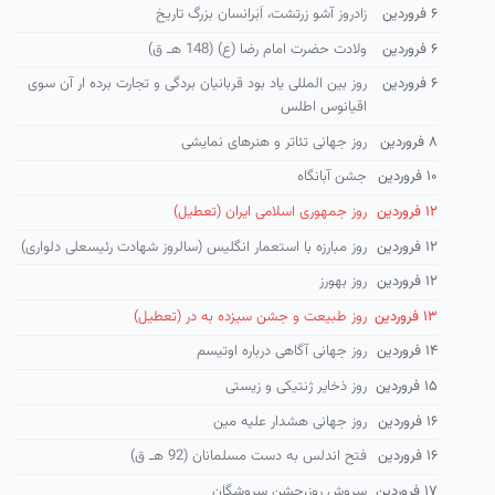
۶ فروردین
زادروز آشو زرتشت، اَبَراِنسان بزرگ تاریخ
۶ فروردین
ولادت حضرت امام رضا (ع) (148 هـ ق)
۶ فروردین
روز بین المللی یاد بود قربانیان بردگی و تجارت برده ار آن سوی
اقیانوس اطلس
۸ فروردین
روز جهانی تئاتر و هنرهای نمایشی
۱۰ فروردین
جشن آبانگاه
۱۲ فروردین
روز جمهوری اسلامی ایران (تعطیل)
۱۲ فروردین
روز مبارزه با استعمار انگلیس (سالروز شهادت رئیسعلی دلواری)
۱۲ فروردین
روز بهورز
۱۳ فروردین
روز طبیعت و جشن سیزده به در (تعطیل)
۱۴ فروردین
روز جهانی آگاهی درباره اوتیسم
۱۵ فروردین
روز ذخایر ژنتیكی و زیستی
۱۶ فروردین
روز جهانی هشدار علیه مین
۱۶ فروردین
فتح اندلس به دست مسلمانان (92 هـ ق)
۱۷ فروردین
سروش روز،جشن سروشگان