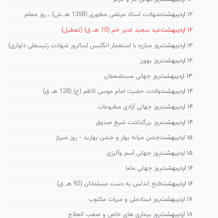
۱۲ اردیبهشت
شهادت استاد مرتضی مطهری (1358 هـ ش) ـ روز معلم
۱۲ اردیبهشت
عید سعید غدیر خم (10 هـ ق) (تعطیل)
۱۲ اردیبهشت
روز مبارزه با استعمار انگلیس (سالروز شهادت رئیسعلی دلواری)
۱۲ اردیبهشت
روز بهورز
۱۳ اردیبهشت
روز جهانی مستضعفان
۱۴ اردیبهشت
ولادت حضرت امام موسی كاظم (ع) (128 هـ ق)
۱۴ اردیبهشت
روز جهانی آزادی مطبوعات
۱۴ اردیبهشت
روز بزرگداشت شیخ صدوق
۱۵ اردیبهشت
جشن میانه بهار و جشن بهاربد - روز شیراز
۱۵ اردیبهشت
روز جهانی آسم وآلرژی
۱۶ اردیبهشت
روز جهانی ماما
۱۶ اردیبهشت
فتح اندلس به دست مسلمانان (92 هـ ق)
۱۷ اردیبهشت
روز اسنادملی و میراث مکتوب
۱۸ اردیبهشت
روز بیماری های خاص و صعب العلاج