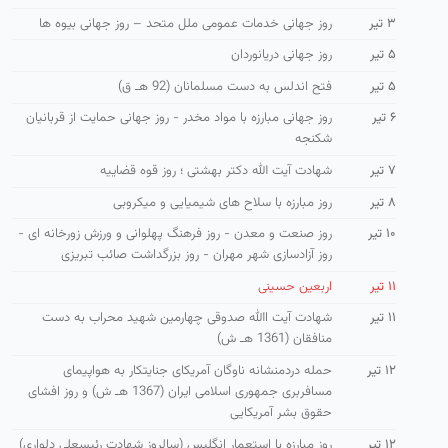
۳ تیر
روز جهانی خدمات عمومی ملل متحد – روز جهانی بیوه ها
۵ تیر
روز جهانی دریانوردان
۵ تیر
فتح اندلس به دست مسلمانان (92 هـ ق)
۶ تیر
روز جهانی مبارزه با مواد مخدر - روز جهانی حمایت از قربانیان
شکنجه
۷ تیر
شهادت آیت الله دکتر بهشتی ؛ روز قوه قضاییه
۸ تیر
روز مبارزه با سلاح های شیمیایی و میکروبی
۱۰ تیر
روز صنعت و معدن - روز فرهنگ پهلوانی و ورزش زورخانه ای -
روز آزادسازی شهر مهران - روز بزرگداشت صائب تبریزی
۱۱ تیر
اربعین حسینی
۱۱ تیر
شهادت آیت االله صدوقی چهارمین شهید محراب به دست
منافقان (1361 هـ ش)
۱۲ تیر
حمله دردمنشانه ناوگان آمریكای جنایتكار به هواپیمای
مسافربری جمهوری اسلامی ایران (1367 هـ ش) و روز افشای
حقوق بشر آمریكایی
۱۲ تیر
روز مبارزه با استعمار انگلیس (سالروز شهادت رئیسعلی دلواری)