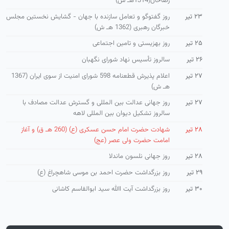
رضاخان(1314هـ ش)
۲۳ تیر
روز گفتوگو و تعامل سازنده با جهان - گشایش نخستین مجلس
خبرگان رهبری (1362 هـ ش)
۲۵ تیر
روز بهزیستی و تامین اجتماعی
۲۶ تیر
سالروز تأسیس نهاد شورای نگهبان
۲۷ تیر
اعلام پذیرش قطعنامه 598 شورای امنیت از سوی ایران (1367
هـ ش)
۲۷ تیر
روز جهانی عدالت بین المللی و گسترش عدالت مصادف با
سالروز تشکیل دیوان بین المللی لاهه
۲۸ تیر
شهادت حضرت امام حسن عسكری (ع) (260 هـ ق) و آغاز
امامت حضرت ولی عصر (عج)
۲۸ تیر
روز جهانی نلسون ماندلا
۲۹ تیر
روز بزرگداشت حضرت احمد بن موسی شاهچراغ (ع)
۳۰ تیر
روز بزرگداشت آیت االله سید ابوالقاسم كاشانی