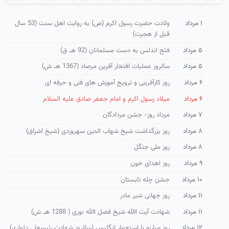
۱ مرداد
ولادت حضرت رسول اكرم (ص) به روایت اهل سنت (53 سال
قبل از هجرت)
۵ مرداد
فتح اندلس به دست مسلمانان (92 هـ ق)
۵ مرداد
سالروز عملیات افتخار آفرین مرصاد (1367 هـ ش)
۶ مرداد
روز كارآفرینی و ترویج آموزش های فنی و حرفه ای
۶ مرداد
میلاد رسول اکرم و امام جعفر صادق علیه السلام
۷ مرداد
مرداد روز- جشن مردادگان
۸ مرداد
روز بزرگداشت شیخ شهاب الدین سهروردی (شیخ اشراق)
۸ مرداد
روز ملی جنگل
۹ مرداد
روز اهدای خون
۱۰ مرداد
جشن چله تابستان
۱۱ مرداد
روز جهانی شیر مادر
۱۱ مرداد
شهادت آیت االله شیخ فضل االله نوری ( 1288 هـ ش)
۱۲ مرداد
روز مبارزه با استعمار انگلیس (سالروز شهادت رئیسعلی دلواری)