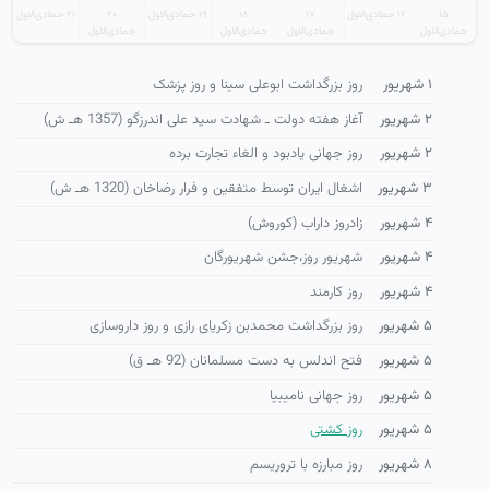
۱۵
۱۶ جمادی‌الاول
۱۷
۱۸
۱۹ جمادی‌الاول
۲۰
۲۱ جمادی‌الاول
جمادی‌الاول
جمادی‌الاول
جمادی‌الاول
جمادی‌الاول
۱ شهریور
روز بزرگداشت ابوعلی سینا و روز پزشک
۲ شهریور
آغاز هفته دولت ـ شهادت سید علی اندرزگو (1357 هـ ش)
۲ شهریور
روز جهانی یادبود و الغاء تجارت برده
۳ شهریور
اشغال ایران توسط متفقین و فرار رضاخان (1320 هـ ش)
۴ شهریور
زادروز داراب (کوروش)
۴ شهریور
شهریور روز،جشن شهریورگان
۴ شهریور
روز کارمند
۵ شهریور
روز بزرگداشت محمدبن زکریای رازی و روز داروسازی
۵ شهریور
فتح اندلس به دست مسلمانان (92 هـ ق)
۵ شهریور
روز جهانی نامیبیا
۵ شهریور
روز كشتی
۸ شهریور
روز مبارزه با تروریسم