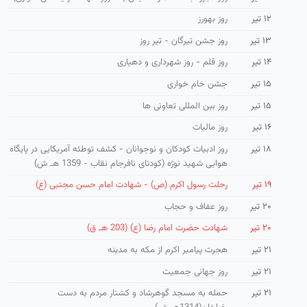
۱۲ تیر
روز بهورز
۱۳ تیر
روز جشن تیرگان - تیر روز
۱۴ تیر
روز قلم - روز شهرداری و دهیاری
۱۵ تیر
جشن خام خواری
۱۵ تیر
روز بین المللی تعاونی ها
۱۶ تیر
روز مالیات
۱۸ تیر
روز ادبیات كودكان و نوجوانان - كشف توطئه آمریكایی در پایگاه
هوایی شهید نوژه (كودتای نافرجام نقاب - 1359 هـ ش)
۱۹ تیر
رحلت رسول اکرم (ص) - شهادت امام حسن مجتبی (ع)
۲۰ تیر
روز عفاف و حجاب
۲۰ تیر
شهادت حضرت امام رضا (ع) (203 هـ ق)
۲۱ تیر
هجرت پیامبر اکرم از مکه به مدینه
۲۱ تیر
روز جهانی جمعیت
۲۱ تیر
حمله به مسجد گوهرشاد و كشتار مردم به دست