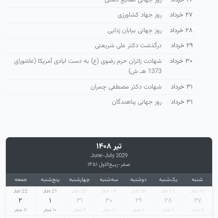
۲۷ خرداد
روز جهاد کشاورزی
۲۸ خرداد
روز جهانی بیابان زدایی
۲۹ خرداد
درگذشت دکتر علی شریعتی
۳۰ خرداد
شهادت زائران حرم رضوی (ع) به دست ایادی آمریكا (عاشورای
1373 هـ ش)
۳۱ خرداد
شهادت دکتر مصطفی چمران
۳۱ خرداد
روز جهانی پناهندگان
تیر ۱۴۰۸
June-July 2029
صفر-ربیع‌الاول ۱۴۵۱
شنبه
یک‌شنبه
دوشنبه
سه‌شنبه
چهارشنبه
پنج‌شنبه
جمعه
22 Jun
21 Jun
20 Jun
19 Jun
18 Jun
17 Jun
16 Jun
۲
۱
۳۱
۳۰
۲۹
۲۸
۲۷
۵ صفر
۶ صفر
۷ صفر
۸ صفر
۹ صفر
۱۰ صفر
۱۱ صفر