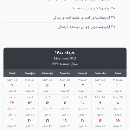
۳۰ اردیبهشت
روز ملی جمعیت
۳۱ اردیبهشت
روز اهدای عضو، اهدای زندگی
۳۱ اردیبهشت
روز جهانی توسعه فرهنگی
خرداد ۱۴۰۰
May-June 2021
شوال-ذیقعده ۱۴۴۲
شنبه
یک‌شنبه
دوشنبه
سه‌شنبه
چهارشنبه
پنج‌شنبه
جمعه
28 May
27 May
26 May
25 May
24 May
23 May
22 May
۷
۶
۵
۴
۳
۲
۱
۱۰ شوال
۱۱ شوال
۱۲ شوال
۱۳ شوال
۱۴ شوال
۱۵ شوال
۱۶ شوال
4 Jun
3 Jun
2 Jun
1 Jun
31 May
30 May
29 May
۱۴
۱۳
۱۲
۱۱
۱۰
۹
۸
۱۷ شوال
۱۸ شوال
۱۹ شوال
۲۰ شوال
۲۱ شوال
۲۲ شوال
۲۳ شوال
11 Jun
10 Jun
9 Jun
8 Jun
7 Jun
6 Jun
5 Jun
۲۱
۲۰
۱۹
۱۸
۱۷
۱۶
۱۵
۲۴ شوال
۲۵ شوال
۲۶ شوال
۲۷ شوال
۲۸ شوال
۲۹ شوال
۳۰ شوال