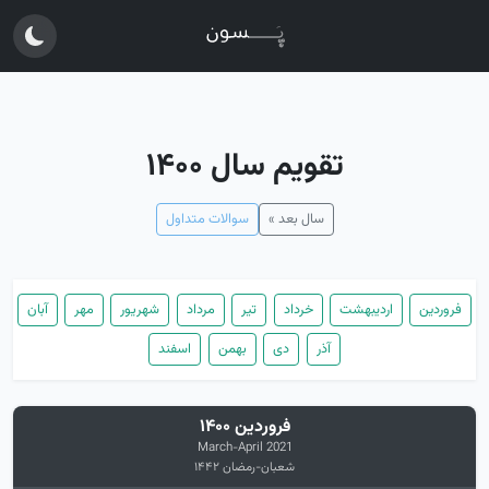
تقویم سال ۱۴۰۰
سال بعد »
سوالات متداول
فروردین
اردیبهشت
خرداد
تیر
مرداد
شهریور
مهر
آبان
آذر
دی
بهمن
اسفند
فروردین ۱۴۰۰
March-April 2021
شعبان-رمضان ۱۴۴۲