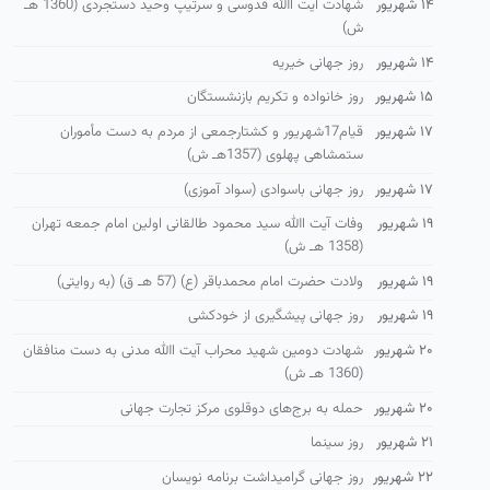
۱۴ شهریور
شهادت آیت االله قدوسی و سرتیپ وحید دستجردی (1360 هـ
ش)
۱۴ شهریور
روز جهانی خیریه
۱۵ شهریور
روز خانواده و تكریم بازنشستگان
۱۷ شهریور
قیام17شهریور و كشتارجمعی از مردم به دست مأموران
ستمشاهی پهلوی (1357هـ ش)
۱۷ شهریور
روز جهانی باسوادی (سواد آموزی)
۱۹ شهریور
وفات آیت االله سید محمود طالقانی اولین امام جمعه تهران
(1358 هـ ش)
۱۹ شهریور
ولادت حضرت امام محمدباقر (ع) (57 هـ ق) (به روایتی)
۱۹ شهریور
روز جهانی پیشگیری از خودکشی
۲۰ شهریور
شهادت دومین شهید محراب آیت االله مدنی به دست منافقان
(1360 هـ ش)
۲۰ شهریور
حمله به برج‌های دوقلوی مرکز تجارت جهانی
۲۱ شهریور
روز سینما
۲۲ شهریور
روز جهانی گرامیداشت برنامه نویسان