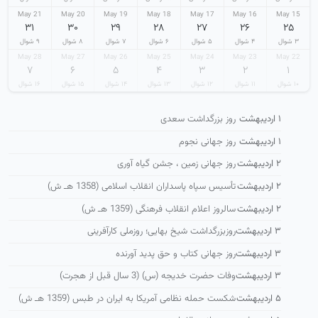
21 May
20 May
19 May
18 May
17 May
16 May
15 May
۳۱
۳۰
۲۹
۲۸
۲۷
۲۶
۲۵
۳ شوال
۴ شوال
۵ شوال
۶ شوال
۷ شوال
۸ شوال
۹ شوال
28 May
27 May
26 May
25 May
24 May
23 May
22 May
۷
۶
۵
۴
۳
۲
۱
۱۰ شوال
۱۱ شوال
۱۲ شوال
۱۳ شوال
۱۴ شوال
۱۵ شوال
۱۶ شوال
۱ اردیبهشت
روز بزرگداشت سعدی
۱ اردیبهشت
روز جهانی نجوم
۲ اردیبهشت
روز جهانی زمین ، جشن گیاه آوری
۲ اردیبهشت
تأسیس سپاه پاسداران انقلاب اسلامی (1358 هـ ش)
۲ اردیبهشت
سالروز اعلام انقلاب فرهنگی (1359 هـ ش)
۳ اردیبهشت
روزبزرگداشت شیخ بهایی؛ روزملی کارآفرینی
۳ اردیبهشت
روز جهانی کتاب و حق پدید آورنده
۳ اردیبهشت
وفات حضرت خدیجه (س) (3 سال قبل از هجرت)
۵ اردیبهشت
شكست حمله نظامی آمریكا به ایران در طبس (1359 هـ ش)