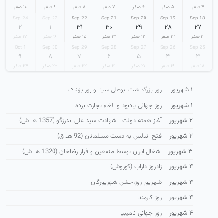
۴ صفر
۵ صفر
۶ صفر
۷ صفر
۸ صفر
۹ صفر
۱۰ صفر
24 Sep
23 Sep
22 Sep
21 Sep
20 Sep
19 Sep
18 Sep
۲
۱
۳۱
۳۰
۲۹
۲۸
۲۷
۱۱ صفر
۱۲ صفر
۱۳ صفر
۱۴ صفر
۱۵ صفر
۱۶ صفر
۱۷ صفر
1 Oct
30 Sep
29 Sep
28 Sep
27 Sep
26 Sep
25 Sep
۹
۸
۷
۶
۵
۴
۳
۱۸ صفر
۱۹ صفر
۲۰ صفر
۲۱ صفر
۲۲ صفر
۲۳ صفر
۲۴ صفر
۱ شهریور
روز بزرگداشت ابوعلی سینا و روز پزشک
۱ شهریور
روز جهانی یادبود و الغاء تجارت برده
۲ شهریور
آغاز هفته دولت ـ شهادت سید علی اندرزگو (1357 هـ ش)
۲ شهریور
فتح اندلس به دست مسلمانان (92 هـ ق)
۳ شهریور
اشغال ایران توسط متفقین و فرار رضاخان (1320 هـ ش)
۴ شهریور
زادروز داراب (کوروش)
۴ شهریور
شهریور روز،جشن شهریورگان
۴ شهریور
روز کارمند
۴ شهریور
روز جهانی نامیبیا