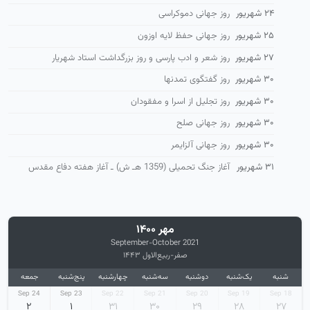
۲۴ شهریور
روز جهانی دموکراسی
۲۵ شهریور
روز جهانی حفظ لایه اوزون
۲۷ شهریور
روز شعر و ادب پارسی و روز بزرگداشت استاد شهریار
۳۰ شهریور
روز گفتگوی تمدنها
۳۰ شهریور
روز تجلیل از اسرا و مفقودان
۳۰ شهریور
روز جهانی صلح
۳۰ شهریور
روز جهانی آلزایمر
۳۱ شهریور
آغاز جنگ تحمیلی (1359 هـ ش) ـ آغاز هفته دفاع مقدس
مهر ۱۴۰۰
September-October 2021
صفر-ربیع‌الاول ۱۴۴۳
شنبه
یک‌شنبه
دوشنبه
سه‌شنبه
چهارشنبه
پنج‌شنبه
جمعه
24 Sep
23 Sep
22 Sep
21 Sep
20 Sep
19 Sep
18 Sep
۲
۱
۳۱
۳۰
۲۹
۲۸
۲۷