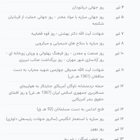
۴ تیر
روز جهانی دریانوردان
۵ تیر
روز جهانی مبارزه با مواد مخدر - روز جهانی حمایت از قربانیان
شکنجه
۷ تیر
شهادت آیت الله دکتر بهشتی ؛ روز قوه قضاییه
۸ تیر
روز مبارزه با سلاح های شیمیایی و میکروبی
۱۰ تیر
روز صنعت و معدن - روز فرهنگ پهلوانی و ورزش زورخانه ای -
روز آزادسازی شهر مهران - روز بزرگداشت صائب تبریزی
۱۱ تیر
شهادت آیت االله صدوقی چهارمین شهید محراب به دست
منافقان (1361 هـ ش)
۱۲ تیر
حمله دردمنشانه ناوگان آمریكای جنایتكار به هواپیمای
مسافربری جمهوری اسلامی ایران (1367 هـ ش) و روز افشای
حقوق بشر آمریكایی
۱۲ تیر
فتح اندلس به دست مسلمانان (92 هـ ق)
۱۲ تیر
روز مبارزه با استعمار انگلیس (سالروز شهادت رئیسعلی دلواری)
۱۲ تیر
روز بهورز
۱۳ تیر
روز جشن تیرگان - تیر روز