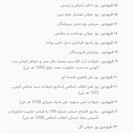
۱۵ فروردین
روز ذخایر ژنتیكی و زیستی
۱۵ فروردین
روز جهانی هشدار علیه مین
۱۷ فروردین
سروش روز،جشن سروشگان
۱۸ فروردین
روز جهانی بهداشت و سلامتی
۱۸ فروردین
روز یادبود قربانیان نسل کشی رواندا
۱۹ فروردین
روزجشن فروردینگان
۱۹ فروردین
شهادت آیت الله سید محمد باقر صدر و خواهر ایشان بنت
الهدی به دست حكومت بعث عراق (1359 هـ ش)
۲۰ فروردین
روز ملی فناوری هسته ای
۲۰ فروردین
روز هنر انقلاب اسلامی (سالروز شهادت سید مرتضی آوینی ـ
1372 هـ ش)
۲۱ فروردین
شهادت امیر سپهبد علی صیاد شیرازی (1378 هـ ش)
۲۱ فروردین
سالروز افتتاح حساب شماره 100 به فرمان حضرت امام(ره) و
تأسیس بنیاد مسكن انقلاب اسلامی (1358 هـ ش)
۲۳ فروردین
روز جهانی گل