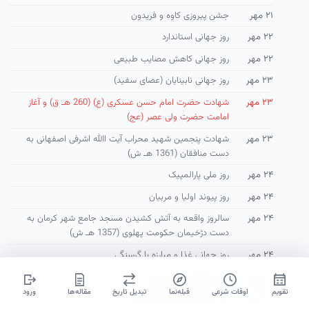
۲۱ مهر
جشن پیروزی کاوه و فریدون
۲۲ مهر
روز جهانی استاندارد
۲۲ مهر
روز جهانی كاهش مصايب طبيعی
۲۳ مهر
روز جهانی نابینایان (عصای سفید)
۲۳ مهر
شهادت حضرت امام حسن عسكری (ع) (260 هـ ق) و آغاز
امامت حضرت ولی عصر (عج)
۲۳ مهر
شهادت پنجمین شهید محراب آیت االله اشرفی اصفهانی به
دست منافقان (1361 هـ ش)
۲۴ مهر
روز ملی پارالمپیک
۲۴ مهر
روز پیوند اولیا و مربیان
۲۴ مهر
سالروز واقعه به آتش كشیدن مسجد جامع شهر كرمان به
دست دژخیمان حكومت پهلوی (1357 هـ ش)
۲۴ مهر
روز جهانی غذا و مبارزه با گرسنگی
۲۵ مهر
روز جهانی ریشه کنی فقر
تقویم
اوقات شرعی
قبله‌نما
تبدیل تاریخ
مقاله‌ها
ورود
۲۵ مهر
روز بزرگداشت سلمان فارسی