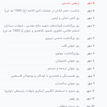
۵ مهر
اربعین حسینی
۵ مهر
شكست حصر آبادان در عملیات ثامن الائمه (ع) (1360 هـ ش)
۷ مهر
روز آتش نشانی و ایمنی
۷ مهر
روز بزرگداشت فرماندهان شهید دفاع مقدس ـ شهادت سرداران
اسلام: فلاحی، فكوری، نامجو، كلاهدوز و جهان آرا (1360 هـ ش)
۷ مهر
روز بزرگداشت شمس تبریزی
۷ مهر
روز جهانی قلب
۸ مهر
روزبزرگداشت مولوی
۸ مهر
روز جهانی ناشنوایان
۸ مهر
روز جهانی ترجمه و مترجم
۹ مهر
روز همبستگی و همدردی با كودكان و نوجوانان فلسطینی
۹ مهر
روز جهانی سالمندان
۱۲ مهر
روز مبارزه با استعمار انگلیس (سالروز شهادت رئیسعلی دلواری)
۱۲ مهر
روز بهورز
۱۳ مهر
روز نیروی انتظامی