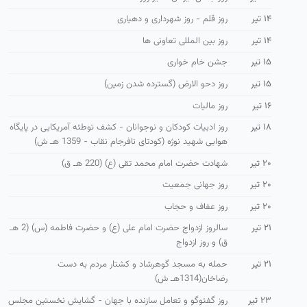
۱۴ تیر
روز قلم - روز شهرداری و دهیاری
۱۴ تیر
روز بین المللی تعاونی ها
۱۵ تیر
جشن خام خواری
۱۵ تیر
روز دحو الارض (گسترده شدن زمین)
۱۶ تیر
روز مالیات
۱۸ تیر
روز ادبیات كودكان و نوجوانان - كشف توطئه آمریكایی در پایگاه
هوایی شهید نوژه (كودتای نافرجام نقاب - 1359 هـ ش)
۲۰ تیر
شهادت حضرت امام محمد تقی (ع) (220 هـ ق)
۲۰ تیر
روز جهانی جمعیت
۲۰ تیر
روز عفاف و حجاب
۲۱ تیر
سالروز ازدواج حضرت امام علی (ع) و حضرت فاطمه (س) (2 هـ
ق) و روز ازدواج
۲۱ تیر
حمله به مسجد گوهرشاد و كشتار مردم به دست
رضاخان(1314هـ ش)
۲۳ تیر
روز گفتوگو و تعامل سازنده با جهان - گشایش نخستین مجلس