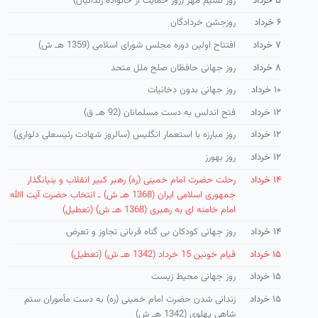
۵ خرداد
روز نسیم مهر (روز حمایت از خانواده زندانیان)
۶ خرداد
روزجشن خردادگان
۷ خرداد
افتتاح اولین دوره مجلس شورای اسلامی (1359 هـ ش)
۸ خرداد
روز جهانی حافظان صلح ملل متحد
۱۰ خرداد
روز جهانی بدون دخانیات
۱۲ خرداد
فتح اندلس به دست مسلمانان (92 هـ ق)
۱۲ خرداد
روز مبارزه با استعمار انگلیس (سالروز شهادت رئیسعلی دلواری)
۱۲ خرداد
روز بهورز
۱۴ خرداد
رحلت حضرت امام خمینی (ره) رهبر كبیر انقلاب و بنیانگذار
جمهوری اسلامی ایران (1368 هـ ش) ـ انتخاب حضرت آیت االله
امام خامنه ای به رهبری (1368 هـ ش) (تعطیل)
۱۴ خرداد
روز جهانی کودکان بی گناه قربانی تجاوز و تعرض
۱۵ خرداد
قیام خونین 15 خرداد (1342 هـ ش) (تعطیل)
۱۵ خرداد
روز جهانی محیط زیست
۱۵ خرداد
زندانی شدن حضرت امام خمینی (ره) به دست مأموران ستم
شاهی پهلوی (1342 هـ ش)