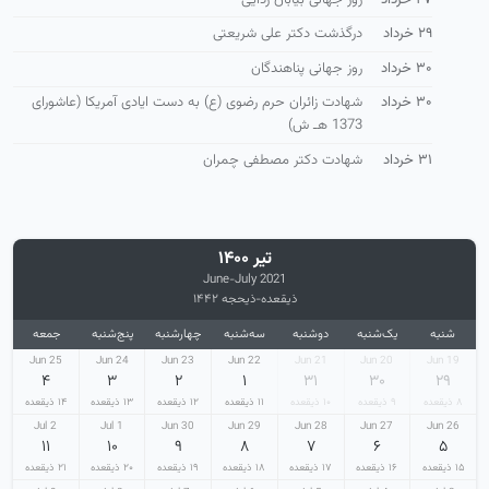
۲۹ خرداد
درگذشت دکتر علی شریعتی
۳۰ خرداد
روز جهانی پناهندگان
۳۰ خرداد
شهادت زائران حرم رضوی (ع) به دست ایادی آمریكا (عاشورای
1373 هـ ش)
۳۱ خرداد
شهادت دکتر مصطفی چمران
تیر ۱۴۰۰
June-July 2021
ذیقعده-ذیحجه ۱۴۴۲
شنبه
یک‌شنبه
دوشنبه
سه‌شنبه
چهارشنبه
پنج‌شنبه
جمعه
25 Jun
24 Jun
23 Jun
22 Jun
21 Jun
20 Jun
19 Jun
۴
۳
۲
۱
۳۱
۳۰
۲۹
۸ ذیقعده
۹ ذیقعده
۱۰ ذیقعده
۱۱ ذیقعده
۱۲ ذیقعده
۱۳ ذیقعده
۱۴ ذیقعده
2 Jul
1 Jul
30 Jun
29 Jun
28 Jun
27 Jun
26 Jun
۱۱
۱۰
۹
۸
۷
۶
۵
۱۵ ذیقعده
۱۶ ذیقعده
۱۷ ذیقعده
۱۸ ذیقعده
۱۹ ذیقعده
۲۰ ذیقعده
۲۱ ذیقعده