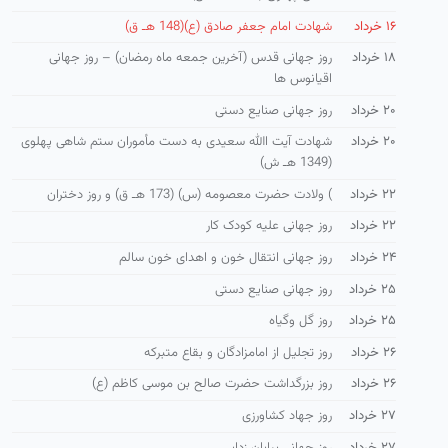
۱۶ خرداد
شهادت امام جعفر صادق (ع)(148 هـ ق)
۱۸ خرداد
روز جهانی قدس (آخرین جمعه ماه رمضان) – روز جهانی
اقیانوس ها
۲۰ خرداد
روز جهانی صنایع دستی
۲۰ خرداد
شهادت آیت االله سعیدی به دست مأموران ستم شاهی پهلوی
(1349 هـ ش)
۲۲ خرداد
) ولادت حضرت معصومه (س) (173 هـ ق) و روز دختران
۲۲ خرداد
روز جهانی علیه کودک کار
۲۴ خرداد
روز جهانی انتقال خون و اهدای خون سالم
۲۵ خرداد
روز جهانی صنایع دستی
۲۵ خرداد
روز گل وگیاه
۲۶ خرداد
روز تجلیل از امامزادگان و بقاع متبرکه
۲۶ خرداد
روز بزرگداشت حضرت صالح بن موسی كاظم (ع)
۲۷ خرداد
روز جهاد کشاورزی
۲۷ خرداد
روز جهانی بیابان زدایی