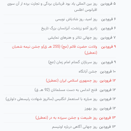
۵ فروردین
روز بین المللی یاد بود قربانیان بردگی و تجارت برده ار آن سوی
اقیانوس اطلس
۶ فروردین
روز امید، روز شادباش نویسی
۶ فروردین
زادروز آشو زرتشت، اَبَراِنسان بزرگ تاریخ
۷ فروردین
روز جهانی تئاتر و هنرهای نمایشی
۹ فروردین
ولادت حضرت قائم (عج) (255 هـ ق)و جشن نیمه شعبان
(تعطیل)
۹ فروردین
روز سربازان گمنام امام زمان (عج)
۱۰ فروردین
جشن آبانگاه
۱۲ فروردین
روز جمهوری اسلامی ایران (تعطیل)
۱۲ فروردین
فتح اندلس به دست مسلمانان (92 هـ ق)
۱۲ فروردین
روز مبارزه با استعمار انگلیس (سالروز شهادت رئیسعلی دلواری)
۱۲ فروردین
روز بهورز
۱۳ فروردین
روز طبیعت و جشن سیزده به در (تعطیل)
۱۳ فروردین
روز جهانی آگاهی درباره اوتیسم