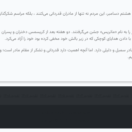
د. در هشتم دسامبر، این مردم نه تنها از مادران قدردانی می‌كنند ، بلكه مراسم شكر
 را به نام «ماتریس» جشن می‌گرفتند. دو هفته بعد از كریسمس دختران و پسران 
با دادن هدایای كوچكی كه در زیر بالش خود مخفی كرده بود خود را آزاد می‌كرد.
 سمبل و دلیلی دارد. اما آنچه اهمیت دارد قدردانی و تشكر از مقام مادر است؛ و 
م.
تقویم ۱۴۰۲
تقویم ۱۴۰۳
تقویم ۱۴۰۴
تقویم ۱۴۰۵
تقویم ۱۴۰۶
تقویم ۱۴۰۷
تقویم ۱۴۰۸
تق
حریم خصوصی
شرایط استفاده
Copyright © 2014-2018 Pasoon.ir