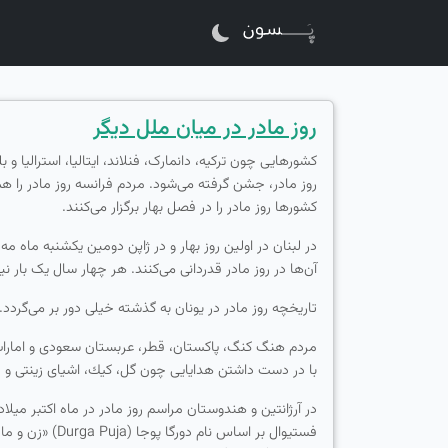
روز مادر در میان ملل دیگر
كشورهایی چون تركیه، دانمارک، فنلاند، ایتالیا، استرالیا 
روز مادر، جشن گرفته می‌شود. مردم فرانسه روز مادر را ه
كشورها روز مادر را در فصل بهار برگزار می‌كنند.
در لبنان در اولین روز بهار و در ژاپن دومین یكشنبه ماه م
آن‌ها در روز مادر قدردانی می‌كنند. هر چهار سال یک بار 
تاریخچه روز مادر در یونان به گذشته خیلی دور بر می‌گردد. ۲۵ سال قبل از ظهور عیسی مسیح (ع)، الهه‌های یونانی وجود داشتند كه برای آن‌ها نوعی جشن مادر برگزار می‌ش
مردم هنگ كنگ، پاكستان، قطر، عربستان سعودی و امارات مت
با در دست داشتن هدایایی چون گل، كیك، اشیای زینتی و قی
در آرژانتین و هندوستان مراسم روز مادر در ماه اكتبر میلاد
فستیوال بر اس