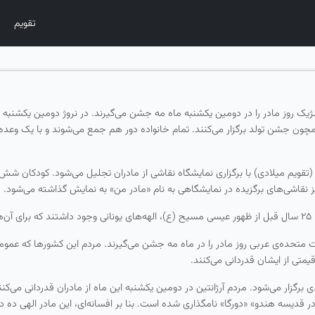
تقویم
و بلژیک روز مادر را در دومین یكشنبه ماه مه جشن می‌گیرند. در نروژ دومین یكشنبه 
مچون جشن تولد برگزار می‌كنند. تمام خانواده دور هم جمع می‌شوند و با یک وعده 
ه (تقویم میلادی) با برگزاری نمایشگاه نقاشی از مادران تجلیل می‌شود. كودكان شش
نیز نقاشی‌های برگزیده در نمایشگاهی به نام «مادر من» به نمایش گذاشته می‌شود.
د.
حده‌ی عربی روز مادر را در ماه مه جشن می‌گیرند. مردم این كشورها كه عموماً 
متی از ایشان قدردانی می‌كنند.
ی برگزار می‌شود. مردم آرژانتین در دومین یكشنبه این ماه از مادران قدردانی می‌كنن
اس نام دورگا پوجا (Durga Puja) «زن و مادر قدیسه هندو» «دورگا» نامگذاری شده است. بنا بر افسانه‌ای، ای